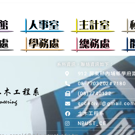
系所資訊，聯絡資訊如下：
912 屏東縣內埔鄉學府
08-7703202#7180
(08)7740122
qccecivil@gmail.co
土木工程系
NPUST_CE