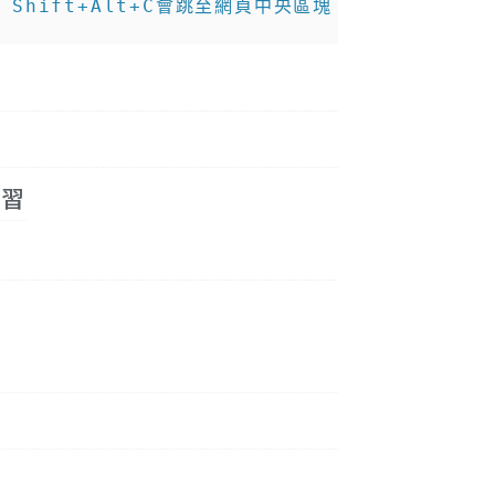
如 Shift+Alt+C會跳至網頁中央區塊，以此類推。
實習