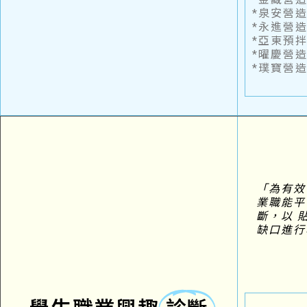
*泉安營
*永進營
*亞東預
*曜慶營
*璞寶營
「為有效
業職能平台」
斷，以 
缺口進行