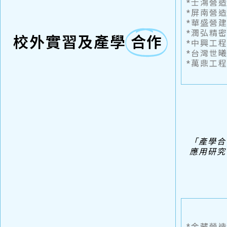
*士鴻營
*屏南營
*華盛營
*潤弘精
校外實習及產學
合作
*中興工
*台灣世
*萬鼎工
「產學合
應用研究
*金藏營