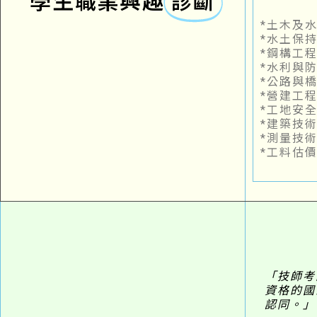
學生職業興趣
診斷​
*土木及
*水土保
*鋼構工
*水利與
*公路與
*營建工
*工地安
*建築技
*測量技
*工料估
「技師考
資格的國
認同。」