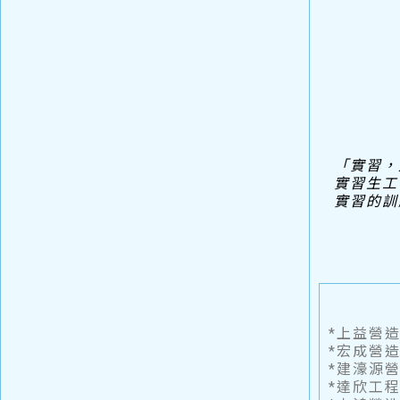
「實習，
實習生工
實習的訓
*上益營
*宏成營
*建濠源
*達欣工