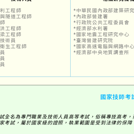
水利工程師
*中華民國內政部建築研
持與隧道工程師
*內政部營建署
程師
*行政院公共工程委員會
防洪工程師
*經濟部水利署
橋梁工程師
*國家地震工程研究中心
程技術員
*臺灣營建研究院
全衛生工程師
*國家高速電腦與網路中
術員
*經濟部中央地質調查所
術員
價員
國家技師考
試全名為專門職業及技術人員高等考試，俗稱專技高考，
家考試，屬於國家級的證照，執業範圍是受到法律的保障