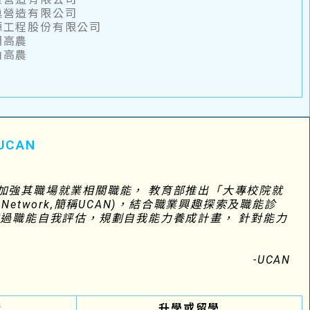
巢營造有限公司
源工程股份有限公司
門高農
山高農
UCAN
加強其職場就業相關職能， 教育部推出「大專校院就
ssment Network,簡稱UCAN)，結合職業興趣探索及職能診
過職能自我評估，規劃自我能力養成計畫， 針對能力
」
-UCAN
構
升學或留學