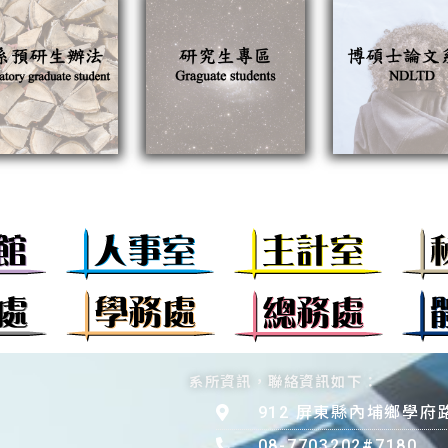
系所資訊，聯絡資訊如下：
912 屏東縣內埔鄉學府
08-7703202#7180