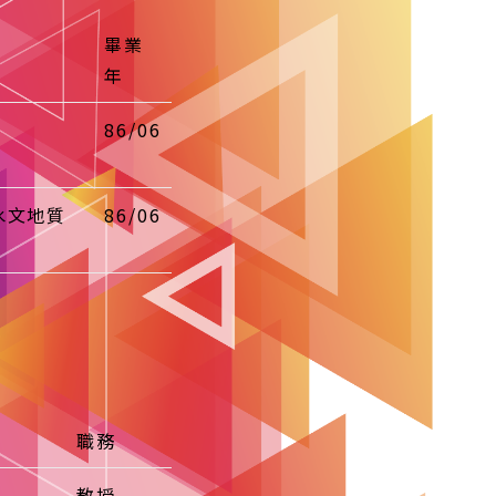
畢業
年
86/06
水文地質
86/06
職務
教授