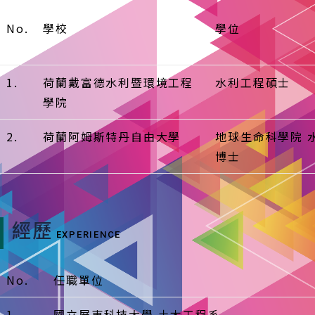
No.
學校
學位
1.
荷蘭戴富德水利暨環境工程
水利工程碩士
學院
2.
荷蘭阿姆斯特丹自由大學
地球生命科學院 
博士
經歷
EXPERIENCE
No.
任職單位
1.
國立屏東科技大學 土木工程系