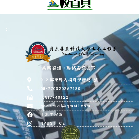
:::
系所資訊，聯絡資訊如下：
912 屏東縣內埔鄉學府路1號
08-7703202#7180
(08)7740122
qccecivil@gmail.com
土木工程系
NPUST_CE